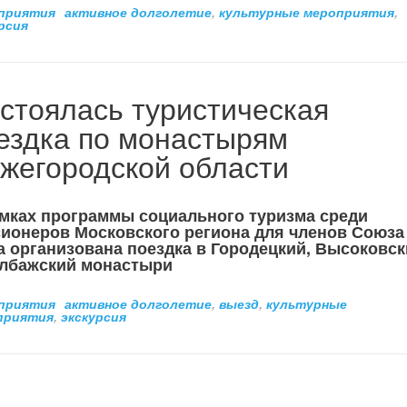
приятия
активное долголетие
,
культурные мероприятия
,
рсия
стоялась туристическая
ездка по монастырям
жегородской области
мках программы социального туризма среди
ионеров Московского региона для членов Союза
 организована поездка в Городецкий, Высоковс
елбажский монастыри
приятия
активное долголетие
,
выезд
,
культурные
приятия
,
экскурсия