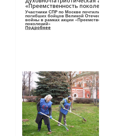
духовно‑патриотическая акция
«Преемственность поколений»
Участники СПР по Москве почтили память
погибших бойцов Великой Отечественной
войны в рамках акции «Преемственность
поколений»
Подробнее