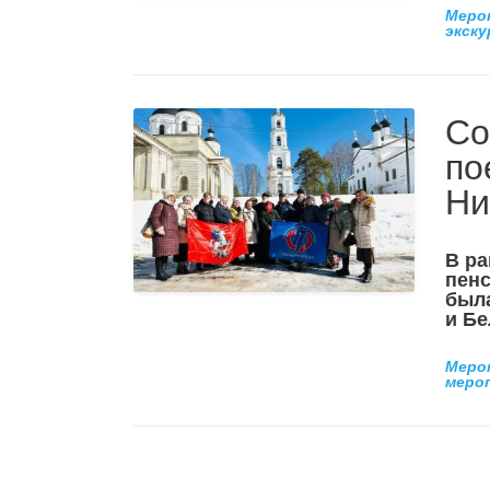
Меро
экску
Со
по
Ни
В ра
пенс
была
и Б
Меро
меро