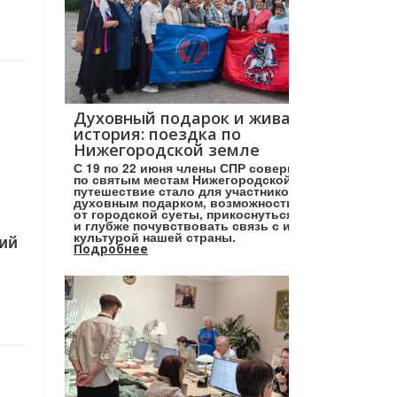
Духовный подарок и живая
история: поездка по
Нижегородской земле
С 19 по 22 июня члены СПР совершили поездку
по святым местам Нижегородской земли. Это
путешествие стало для участников настоящим
духовным подарком, возможностью отвлечься
от городской суеты, прикоснуться к святыням
и глубже почувствовать связь с историей и
культурой нашей страны.
кий
Подробнее