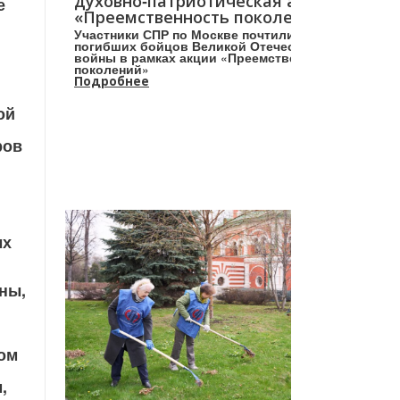
духовно‑патриотическая акция
е
«Преемственность поколений»
Участники СПР по Москве почтили память
погибших бойцов Великой Отечественной
войны в рамках акции «Преемственность
поколений»
Подробнее
ой
ров
ых
ны,
ом
,