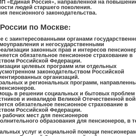
ВПП «Единая Россия», направленной на повышени
ости людей старшего поколения.
ия пенсионного законодательства.
России по Москве:
е с заинтересованными органами государственн
самоуправления и негосударственными
еализации законных прав и интересов пенсионе
аняется обязательное пенсионное страхование в
ством Российской Федерации.
ализации целевых программ или отдельных
дусмотренном законодательством Российской
иентированных организаций.
еральных и региональных программ, направленн
пенсионеров.
мощь в решении социальных и бытовых проблем
стников и инвалидов Великой Отечественной вой
яется обязательное пенсионное страхование в
ством Российской Федерации.
 рабочих мест для пенсионеров
олнительного образования для пенсионеров, в т
иальных услуг и социальной помощи пенсионерам