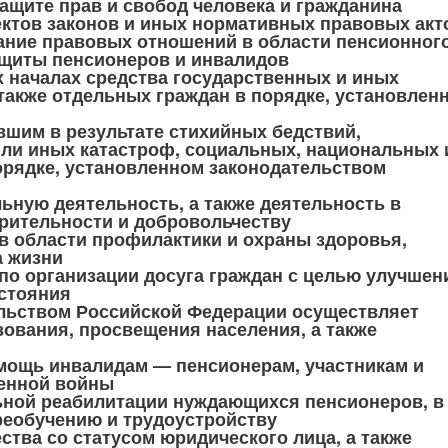
защите прав и свобод человека и гражданина
ктов законов и иных нормативных правовых акт
ание правовых отношений в области пенсионног
ащиты пенсионеров и инвалидов
 началах средства государственных и иных
 также отдельных граждан в порядке, установлен
шим в результате стихийных бедствий,
или иных катастроф, социальных, национальных 
орядке, установленном законодательством
ную деятельность, а также деятельность в
рительности и добровольчеству
в области профилактики и охраны здоровья,
а жизни
по организации досуга граждан с целью улучшен
остояния
ельством Российской Федерации осуществляет
зования, просвещения населения, а также
ощь инвалидам — пенсионерам, участникам и
енной войны
ной реабилитации нуждающихся пенсионеров, в
реобучению и трудоустройству
тва со статусом юридического лица, а также