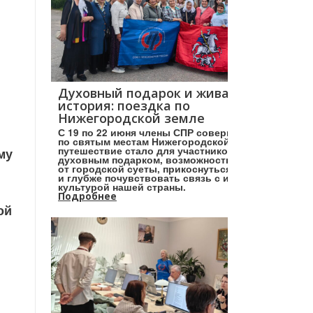
Духовный подарок и живая
история: поездка по
Нижегородской земле
С 19 по 22 июня члены СПР совершили поездку
по святым местам Нижегородской земли. Это
путешествие стало для участников настоящим
му
духовным подарком, возможностью отвлечься
от городской суеты, прикоснуться к святыням
и глубже почувствовать связь с историей и
культурой нашей страны.
Подробнее
ой