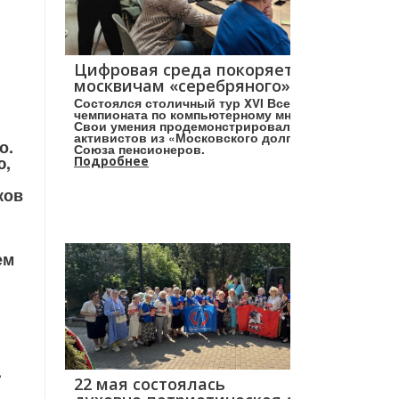
Цифровая среда покоряется
москвичам «серебряного» возраста!
Состоялся столичный тур XVI Всероссийского
чемпионата по компьютерному многоборью.
Свои умения продемонстрировали более 160
активистов из «Московского долголетия» и
о.
Союза пенсионеров.
ю,
Подробнее
ков
ем
.
22 мая состоялась