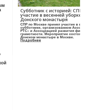
ым
а
Субботник с историей: СПР принял
участие в весенней уборке в саду
Донского монастыря
СПР по Москве принял участие в весеннем
субботнике, организованном Ассоциацией «НП
РТС» и Ассоциацией развития финансовой
грамотности. Мероприятие состоялось в
Донском монастыре в Москве.
Подробнее
ю
кой