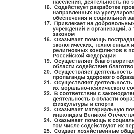
населения, деятельность по 
Содействует разработке прое
направленных на урегулиров
обеспечения и социальной з
Привлекает на добровольных
учреждений и организаций, а
законом
Оказывает помощь пострадав
экологических, техногенных 
религиозных конфликтов в п
Российской Федерации
Осуществляет благотворитель
области содействия благотво
Осуществляет деятельность 
пропаганды здорового образ
Осуществляет деятельность 
их морально-психического с
В соответствии с законодат
деятельность в области обра
физкультуры и спорта
Оказывает материальную пом
инвалидам Великой Отечеств
Оказывает помощь в социаль
том числе содействуют их пе
Создает хозяйственные общес