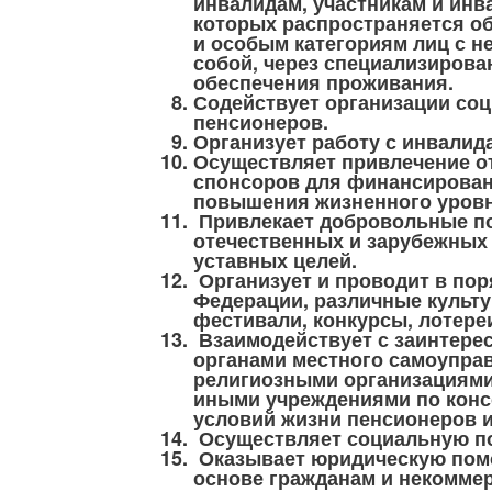
инвалидам, участникам и инв
которых распространяется о
и особым категориям лиц с н
собой, через специализирова
обеспечения проживания.
Содействует организации соц
пенсионеров.
Организует работу с инвалид
Осуществляет привлечение о
спонсоров для финансирован
повышения жизненного уровн
Привлекает добровольные по
отечественных и зарубежных 
уставных целей.
Организует и проводит в по
Федерации, различные культу
фестивали, конкурсы, лотере
Взаимодействует с заинтере
органами местного самоупра
религиозными организациями
иными учреждениями по конс
условий жизни пенсионеров 
Осуществляет социальную по
Оказывает юридическую помо
основе гражданам и некомме