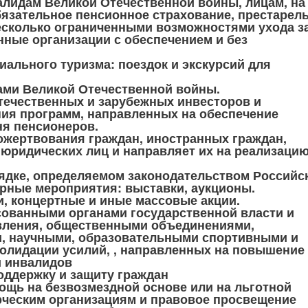
алидам Великой Отечественной войны, лицам, на
бязательное пенсионное страхование, престарел
есколько ограниченными возможностями ухода з
нные организации с обеспечением и без
иального туризма: поездок и экскурсий для
ами Великой Отечественной войны.
течественных и зарубежных инвесторов и
ия программ, направленных на обеспечение
я пенсионеров.
жертвования граждан, иностранных граждан,
юридических лиц и направляет их на реализаци
рядке, определяемом законодательством Российс
рные мероприятия: выставки, аукционы.
и, концертные и иные массовые акции.
сованными органами государственной власти и
вления, общественными объединениями,
, научными, образовательными спортивными и
олидации усилий, , направленных на повышение
и инвалидов
ддержку и защиту граждан
щь на безвозмездной основе или на льготной
рческим организациям и правовое просвещение