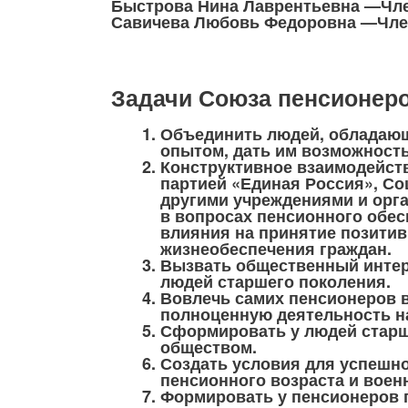
Быстрова Нина Лаврентьевна —Чл
Савичева Любовь Федоровна —Чле
Задачи Союза пенсионеро
Объединить людей, обладаю
опытом, дать им возможность
Конструктивное взаимодейств
партией «Единая Россия», С
другими учреждениями и орг
в вопросах пенсионного обе
влияния на принятие позити
жизнеобеспечения граждан.
Вызвать общественный интер
людей старшего поколения.
Вовлечь самих пенсионеров в
полноценную деятельность на
Сформировать у людей старш
обществом.
Создать условия для успешн
пенсионного возраста и воен
Формировать у пенсионеров 