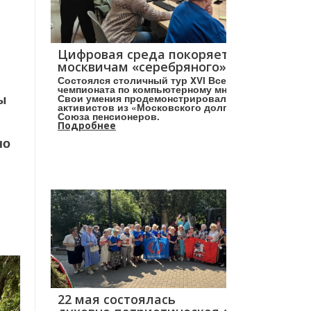
Цифровая среда покоряется
москвичам «серебряного» возраста!
Состоялся столичный тур XVI Всероссийского
чемпионата по компьютерному многоборью.
ы
Свои умения продемонстрировали более 160
активистов из «Московского долголетия» и
Союза пенсионеров.
Подробнее
но
22 мая состоялась