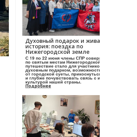
Духовный подарок и живая
история: поездка по
Нижегородской земле
С 19 по 22 июня члены СПР совершили поездку
по святым местам Нижегородской земли. Это
путешествие стало для участников настоящим
духовным подарком, возможностью отвлечься
от городской суеты, прикоснуться к святыням
и глубже почувствовать связь с историей и
культурой нашей страны.
Подробнее