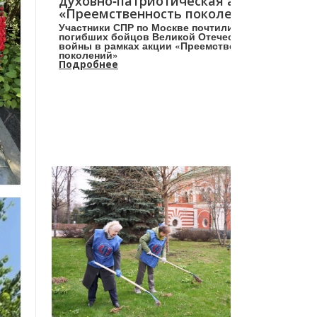
духовно‑патриотическая акция
«Преемственность поколений»
Участники СПР по Москве почтили память
погибших бойцов Великой Отечественной
войны в рамках акции «Преемственность
поколений»
Подробнее