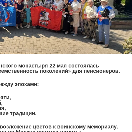
нского монастыря 22 мая состоялась
еемственность поколений» для пенсионеров.
между эпохами:
яти,
,
я,
щие традиции.
возложение цветов к воинскому мемориалу.
ии по Москве почтили память: