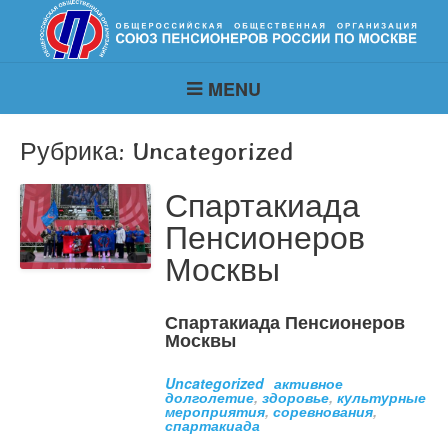
MENU
Рубрика:
Uncategorized
Спартакиада
Пенсионеров
Москвы
Спартакиада Пенсионеров
Москвы
Uncategorized
активное
долголетие
,
здоровье
,
культурные
мероприятия
,
соревнования
,
спартакиада