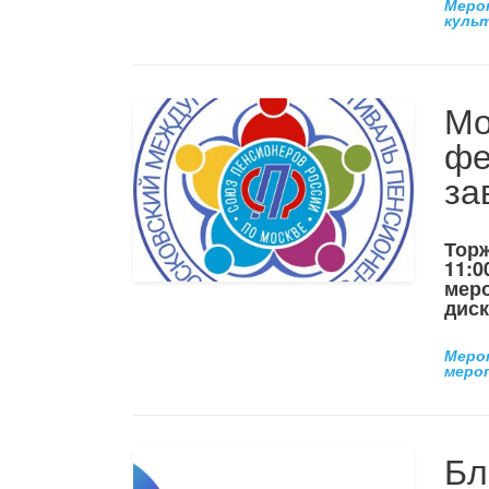
Меро
куль
Мо
фе
за
Торж
11:0
меро
диск
Меро
меро
Бл