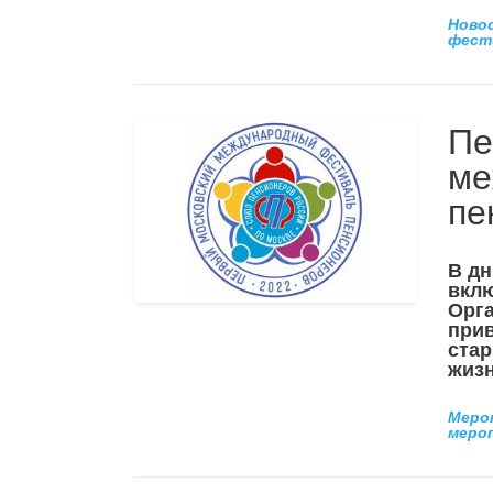
Ново
фест
Пе
ме
пе
В дн
вклю
Орга
при
стар
жизн
Меро
меро