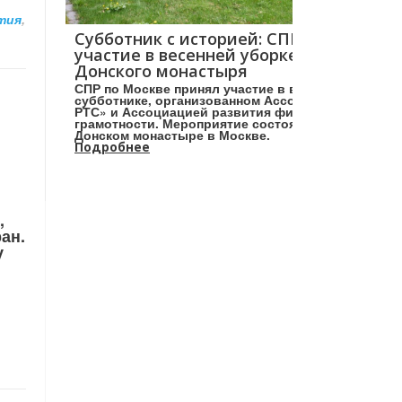
тия
,
Субботник с историей: СПР принял
участие в весенней уборке в саду
Донского монастыря
СПР по Москве принял участие в весеннем
субботнике, организованном Ассоциацией «НП
РТС» и Ассоциацией развития финансовой
грамотности. Мероприятие состоялось в
Донском монастыре в Москве.
Подробнее
,
ан.
у