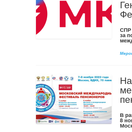
Ге
Фе
СПР
за п
меж
Меро
На
ме
пе
В ра
8 но
Мос