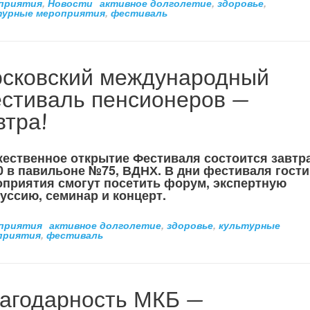
приятия
,
Новости
активное долголетие
,
здоровье
,
турные мероприятия
,
фестиваль
сковский международный
стиваль пенсионеров —
втра!
ественное открытие Фестиваля состоится завтр
0 в павильоне №75, ВДНХ. В дни фестиваля гости
приятия смогут посетить форум, экспертную
уссию, семинар и концерт.
приятия
активное долголетие
,
здоровье
,
культурные
приятия
,
фестиваль
агодарность МКБ —