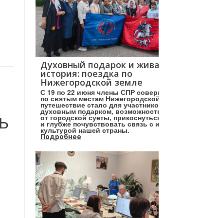
Духовный подарок и живая
история: поездка по
Нижегородской земле
С 19 по 22 июня члены СПР совершили поездку
по святым местам Нижегородской земли. Это
путешествие стало для участников настоящим
духовным подарком, возможностью отвлечься
от городской суеты, прикоснуться к святыням
Ь
и глубже почувствовать связь с историей и
культурой нашей страны.
Подробнее