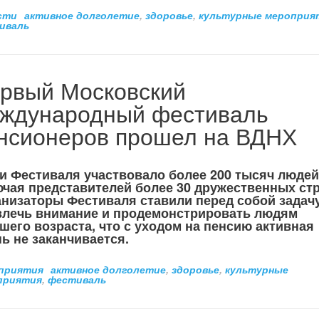
сти
активное долголетие
,
здоровье
,
культурные мероприя
иваль
рвый Московский
ждународный фестиваль
нсионеров прошел на ВДНХ
и Фестиваля участвовало более 200 тысяч людей
чая представителей более 30 дружественных стр
низаторы Фестиваля ставили перед собой задач
влечь внимание и продемонстрировать людям
шего возраста, что с уходом на пенсию активная
ь не заканчивается.
приятия
активное долголетие
,
здоровье
,
культурные
приятия
,
фестиваль