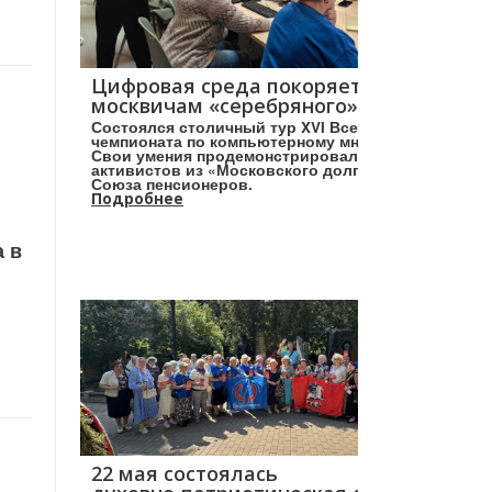
Цифровая среда покоряется
москвичам «серебряного» возраста!
Состоялся столичный тур XVI Всероссийского
чемпионата по компьютерному многоборью.
Свои умения продемонстрировали более 160
активистов из «Московского долголетия» и
Союза пенсионеров.
Подробнее
а в
22 мая состоялась