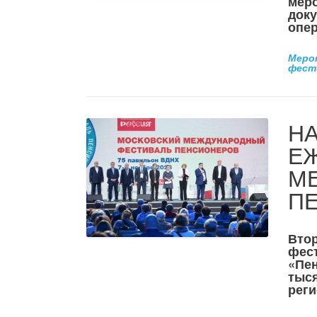
меро
доку
опер
Меро
фест
Н
Е
М
П
Вто
фес
«Пен
тыся
реги