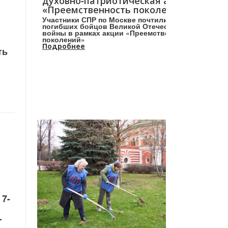
духовно‑патриотическая акция
«Преемственность поколений»
Участники СПР по Москве почтили память
погибших бойцов Великой Отечественной
войны в рамках акции «Преемственность
поколений»
Подробнее
ть
7-
.