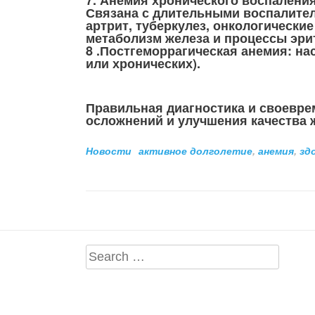
7. Анемия хронического воспаления
Связана с длительными воспалите
артрит, туберкулез, онкологически
метаболизм железа и процессы эри
8 .Постгеморрагическая анемия: на
или хронических).
Правильная диагностика и своевр
осложнений и улучшения качества 
Новости
активное долголетие
,
анемия
,
зд