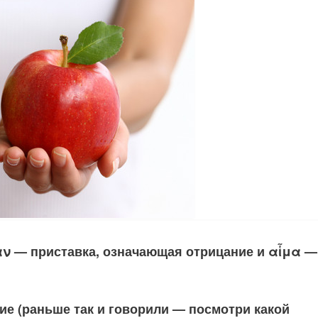
 αν — приставка, означающая отрицание и αἷμα —
е (раньше так и говорили — посмотри какой