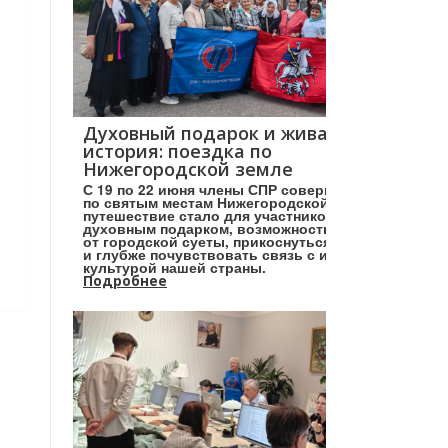
Духовный подарок и живая
история: поездка по
Нижегородской земле
С 19 по 22 июня члены СПР совершили поездку
по святым местам Нижегородской земли. Это
путешествие стало для участников настоящим
духовным подарком, возможностью отвлечься
от городской суеты, прикоснуться к святыням
и глубже почувствовать связь с историей и
культурой нашей страны.
Подробнее