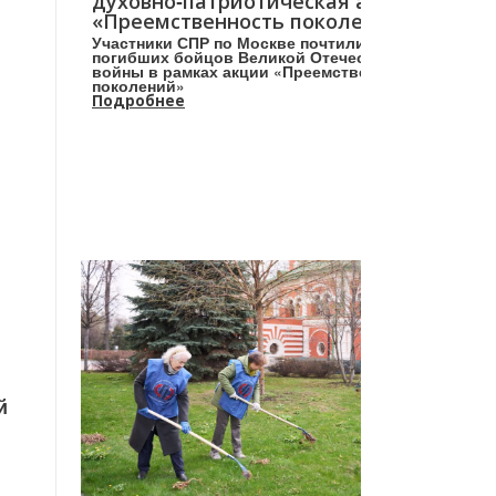
духовно‑патриотическая акция
«Преемственность поколений»
Участники СПР по Москве почтили память
погибших бойцов Великой Отечественной
войны в рамках акции «Преемственность
поколений»
Подробнее
й