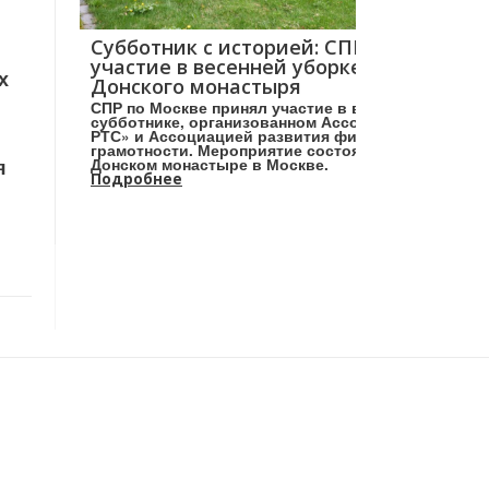
Субботник с историей: СПР принял
участие в весенней уборке в саду
х
Донского монастыря
СПР по Москве принял участие в весеннем
субботнике, организованном Ассоциацией «НП
РТС» и Ассоциацией развития финансовой
грамотности. Мероприятие состоялось в
я
Донском монастыре в Москве.
Подробнее