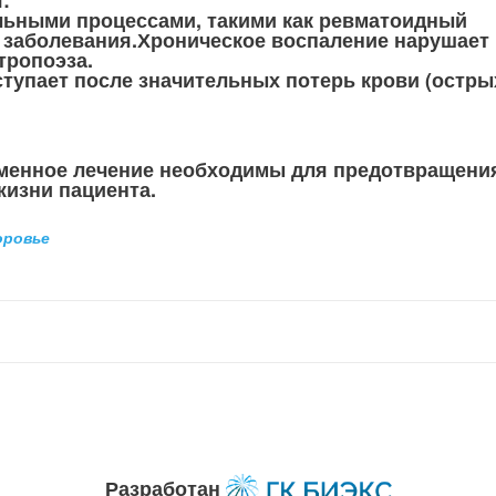
:
льными процессами, такими как ревматоидный
е заболевания.Хроническое воспаление нарушает
тропоэза.
ступает после значительных потерь крови (остры
еменное лечение необходимы для предотвращени
жизни пациента.
оровье
Разработан