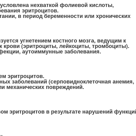
бусловлена нехваткой фолиевой кислоты,
евания эритроцитов.
ании, в период беременности или хронических
изуется угнетением костного мозга, ведущим к
к крови (эритроциты, лейкоциты, тромбоциты).
фекции, аутоиммунные заболевания.
м эритроцитов.
нных заболеваний (серповидноклеточная анемия,
или механических повреждений.
ом эритроцитов в результате нарушений функци